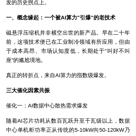
发的历史拐点上。
一、概念缘起：一个被AI算力"引爆"的老技术
磁悬浮压缩机并非横空出世的新产品。早在二十年
前，这项技术便已在工业制冷领域有所应用，但由
于成本高昂、市场认知度低，长期处于"叫好不叫
座"的尴尬境地。
真正的转折点，来自AI算力的指数级爆发。
三大催化因素共振
催化一：AI数据中心散热需求爆发
随着AI芯片功耗从数百瓦跃升至千瓦级以上，数据
中心单机柜功率正从传统的5-10kW向50-120kW乃