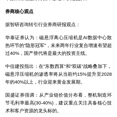
券商核心观点
据智研咨询转引行业券商研报观点：
华泰证券认为：磁悬浮离心压缩机是AI数据中心散
热环节的"隐形冠军"，未来两年行业复合增速有望超
过40%，国产替代将是最大的投资主线。
中信建投指出：在"东数西算"和"双碳"战略叠加下，
磁悬浮压缩机的渗透率将从当前约15%提升至2028
年的40%以上，行业迎来黄金发展期。
国盛证券强调：从产业链价值分布看，整机制造环
节毛利率最高(30-40%)，建议重点关注具备核心技
术和客户资源的龙头标的。