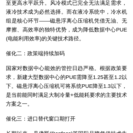
至更高水平跃升。风冷模式已完全无法满足需求，
液冷技术成为必然选择。而在液冷系统中，冷水机
组是核心环节——磁悬浮离心压缩机凭借无油、无
摩擦、高效率的独特优势，成为降低数据中心PUE
(电能利用效率)的关键技术路径。
催化二：政策端持续加码
国家对数据中心能效的管控日趋严格。根据政策要
求，新建大型数据中心的PUE需降至1.25甚至1.2以
下。磁悬浮离心压缩机可将系统PUE降至1.3以下，
是当前能同时满足大制冷量+低能耗要求的主要技术
方案之一。
催化三：进口替代窗口期打开