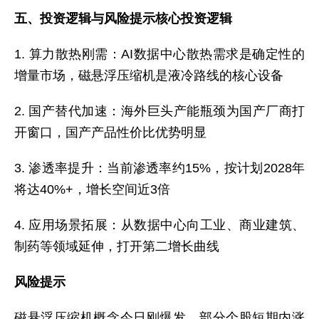
五、投资逻辑与风险提示核心投资逻辑
1. 算力散热刚需：AI数据中心散热需求是确定性的
增量市场，磁悬浮压缩机是液冷路线的核心设备
2. 国产替代加速：海外巨头产能瓶颈为国产厂商打
开窗口，国产产品性价比优势明显
3. 渗透率提升：当前渗透率约15%，按计划2028年
将达40%+，增长空间近3倍
4. 应用场景拓展：从数据中心向工业、商业建筑、
制药等领域延伸，打开第二增长曲线
风险提示
磁悬浮压缩机概念今日刚爆发，部分个股短期内涨