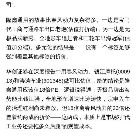
司"。
隆鑫通用的故事比春风动力复杂得多。一边是宝马
代工商与通路车出口老炮(估值打折端)，另一边是无
极品牌新秀、全地形车追赶者和三轮车出海冠军(估
值加分端)。多元化的结果是——没有一个标签足够
强到覆盖其他标签的折价。
华创证券在深度报告中用春风动力、钱江摩托(0009
13)和涛涛车业(301345)做可比估值，给的结论是隆
鑫通用应该值18倍PE。逻辑说得通：无极品牌出海
势能比钱江强，全地形车增速比涛涛快，宗申入主
的治理红利尚未释放。但18倍离春风动力的23倍还
差着约两成的折价——这两成，本质上是市场对"代
工业务还要拖多久后腿"的观望成本。