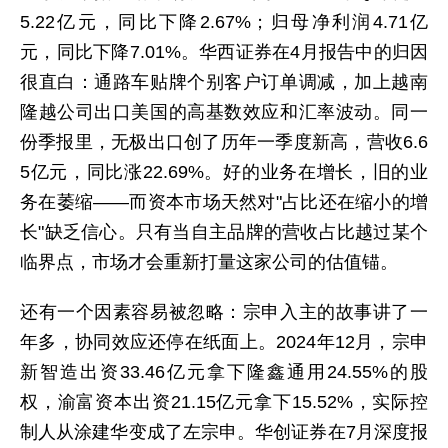
5.22亿元，同比下降2.67%；归母净利润4.71亿
元，同比下降7.01%。华西证券在4月报告中的归因
很直白：通路车贴牌个别客户订单调减，加上越南
隆越公司出口美国的高基数效应和汇率波动。同一
份季报里，无极出口创了历年一季度新高，营收6.6
5亿元，同比涨22.69%。好的业务在增长，旧的业
务在萎缩——而资本市场天然对"占比还在缩小的增
长"缺乏信心。只有当自主品牌的营收占比越过某个
临界点，市场才会重新打量这家公司的估值锚。
还有一个因素容易被忽略：宗申入主的故事讲了一
年多，协同效应还停在纸面上。2024年12月，宗申
新智造出资33.46亿元拿下隆鑫通用24.55%的股
权，渝富资本出资21.15亿元拿下15.52%，实际控
制人从涂建华变成了左宗申。华创证券在7月深度报