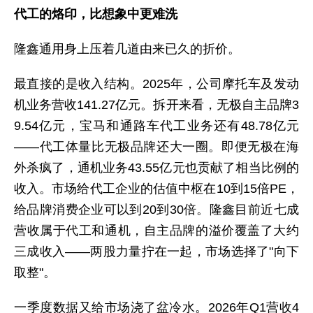
代工的烙印，比想象中更难洗
隆鑫通用身上压着几道由来已久的折价。
最直接的是收入结构。2025年，公司摩托车及发动
机业务营收141.27亿元。拆开来看，无极自主品牌3
9.54亿元，宝马和通路车代工业务还有48.78亿元
——代工体量比无极品牌还大一圈。即便无极在海
外杀疯了，通机业务43.55亿元也贡献了相当比例的
收入。市场给代工企业的估值中枢在10到15倍PE，
给品牌消费企业可以到20到30倍。隆鑫目前近七成
营收属于代工和通机，自主品牌的溢价覆盖了大约
三成收入——两股力量拧在一起，市场选择了"向下
取整"。
一季度数据又给市场浇了盆冷水。2026年Q1营收4