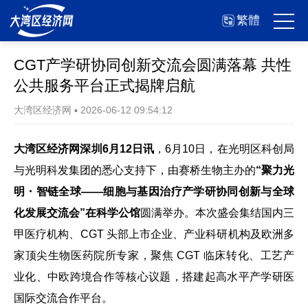
繁體
CGT产学研协同创新交流会圆满落幕 共性
公共服务平台正式揭牌启航
大湾区经济网
▪
2026-06-12 09:54:12
大湾区经济网深圳6月12日讯
，6月10日，在光明区科创局
与光明科发集团的悉心支持下，由赛桥生物主办的
“聚力光
明・智链全球——细胞与基因治疗产学研协同创新与全球
化发展交流会”在科学公馆
圆满举办。本次盛会集结国内三
甲医疗机构、CGT 头部上市企业、产业科研机构及欧洲多
家顶尖生物医药院所专家，聚焦 CGT 临床转化、工艺产
业化、中欧跨境合作等核心议题，搭建起高水平产学研医
国际交流合作平台。