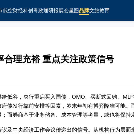
市
低空
财经
科创
粤政通
研报
展会
星图
品牌
文旅
教育
率合理充裕 重点关注政策信号
给低谷，央行重启买入国债，OMO、买断式回购、ML
政府债发行靠前安排等因素，岁末年初有博弈降准可能。
量；而券商基于业务储备、成本管理等考量，或也将保持
会议及中央经济工作会议传递出的信号。从机构行为层面