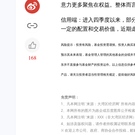
意力更多聚焦在权益。整体而
信用端：进入四季度以来，部
一定的配置和交易价值，近期
风险提示：投资有风险，基金投资需谨慎。投资人购买
预示其未来表现，基金管理人管理的其他基金的业绩并
168
东并不直接参与基金财产的投资运作。以上信息仅供参
产品，请关注投资者适当性管理相关规定，提前做好风
免责声明：
1、凡本网注明 '来源：大湾区经济网' 所
2、本网所有的图片为政企或百度图库公开检
3、凡本网注明 '来源：XXX（非大湾区经
4、如涉及版权问题，请作者持权属证明联系
※ 欢迎上市公司、政府、商协会合作投稿，邮箱:dw