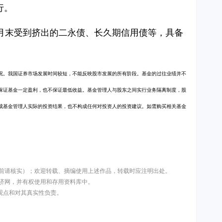
行。
月末受到挤出的二永债、长久期信用债等，具备
况。我国证券市场发展时间较短，不能反映股市发展的所有阶段。基金的过往业绩并不
保证基金一定盈利，也不保证最低收益。基金管理人与股东之间实行业务隔离制度，股
成基金管理人实际的投资结果，也不构成任何对投资人的投资建议。如需购买相关基金
用前请核实）；欢迎转载、摘编使用上述作品，转载时应注明出处。
济网，并有权使用和存用资料库中。
其观点和对其真实性负责。