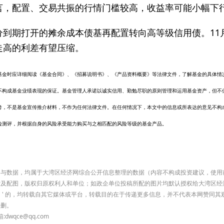
言，配置、交易共振的行情门槛较高，收益率可能小幅下
分到期打开的摊余成本债基再配置转向高等级信用债。11
走高的利差有望压缩。
基金时应详细阅读《基金合同》、《招募说明书》、《产品资料概要》等法律文件，了解基金的具体情
不构成基金业绩表现的保证。基金管理人承诺以诚实信用、勤勉尽职的原则管理和运用基金资产，但不
考，不是基金宣传推介材料，不作为任何法律文件。在任何情况下，本文中的信息或所表达的意见不构
险测评，并根据自身的风险承受能力购买与之相匹配的风险等级的基金产品。
有内容与数据，均属于大湾区经济网综合公开信息整理的数据（内容不构成投资建议，使
索及配图，版权归原权利人和单位；如政企单位投稿所配的图片均默认授权给大湾区经
济网）' 的，均转载自其它媒体或平台，转载目的在于传递更多信息，并不代表本网赞同
侵删。
qce@qq.com