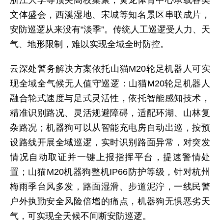
文体盛会，西溪湿地、宋城等知名景区串联成片，
安防巡逻从来没有“淡季”。传统人工巡逻受人力、天
气、地形限制，难以实现全域全时防控。
云深处警务解决方案依托山猫M20轮足机器人可实
现全域全气候无人值守巡逻：山猫M20轮足机器人
融合轮式速度与足式灵活性，依托智能感知技术，
精准识别路况、灵活规避障碍，适配环湖、山林复
杂路况；机器狗可以从智能充电房自动出巡，按预
设路线开展全域巡逻，实时识别路面异常，对突发
情况自动取证并一键上报指挥平台，提速警情处
置；山猫M20机器狗整机IP66防护等级，针对杭州
梅雨季台风多发，路面湿滑、步道泥泞，一线民警
户外执勤安全风险倍增的痛点，机器狗无惧恶劣天
气，可实现全天候不间断安防巡逻。