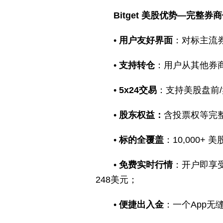
Bitget 美股优势—完整券
•
用户友好界面
：对标主流
•
支持转仓
：用户从其他券商
•
5x24交易
：支持美股盘前/
•
股东权益：
含投票权等完
•
标的全覆盖
：10,000
•
免费实时行情
：开户即享受
248美元；
•
便捷出入金
：一个App无