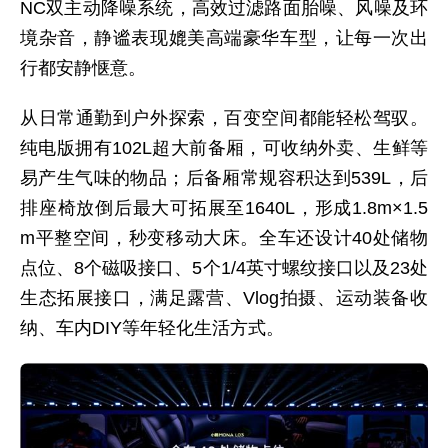
NC双主动降噪系统，高效过滤路面胎噪、风噪及环
境杂音，静谧表现媲美高端豪华车型，让每一次出
行都安静惬意。
从日常通勤到户外探索，百变空间都能轻松驾驭。
纯电版拥有102L超大前备厢，可收纳外卖、生鲜等
易产生气味的物品；后备厢常规容积达到539L，后
排座椅放倒后最大可拓展至1640L，形成1.8m×1.5
m平整空间，秒变移动大床。全车还设计40处储物
点位、8个磁吸接口、5个1/4英寸螺纹接口以及23处
生态拓展接口，满足露营、Vlog拍摄、运动装备收
纳、车内DIY等年轻化生活方式。