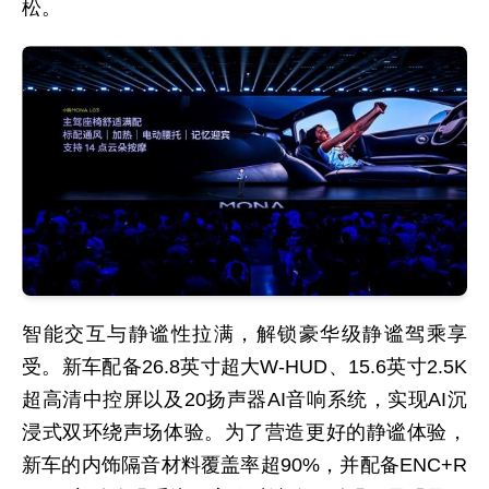
松。
智能交互与静谧性拉满，解锁豪华级静谧驾乘享
受。新车配备26.8英寸超大W-HUD、15.6英寸2.5K
超高清中控屏以及20扬声器AI音响系统，实现AI沉
浸式双环绕声场体验。为了营造更好的静谧体验，
新车的内饰隔音材料覆盖率超90%，并配备ENC+R