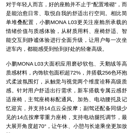
对于年轻人而言，好的座舱并不止于“配置堆砌”，而
是能治愈日常、取悦自我的舒适出行空间。相比简
单堆叠配置，小鹏MONA L03更关注座舱所承载的
情绪价值与质感体验，从材质用料、座椅舒适、智
能交互到静谧体验进行全面升级，让用户每一次坐
进车内，都能感受到恰到好处的轻奢高级。
小鹏MONA L03大面积应用磨砂软包、天鹅绒等高
质感材料，内饰软包面积超72%，并搭载256色环抱
式柔波氛围灯，从触觉与视觉两个维度诠释高级质
感。针对用户舒适出行需求，新车搭载专属云感舒
适座椅，主驾座椅标配通风、加热、电动腰托及记
忆迎宾，并支持14点云朵按摩；副驾还配备同级少
见的14点按摩零重力座椅，支持电动腿托调节，最
大展开角度超70°，让午休、小憩与长途乘坐更加放