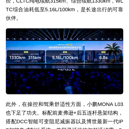
径，CLTC纯电续航315km、综合续航1330km，WL
TC综合油耗低至5.16L/100km，是长途出行的可靠
伙伴。
此外，在操控和驾乘舒适性方面，小鹏MONA L03
也下足了功夫。标配前麦弗逊+后五连杆悬架结构，
搭配DCC智能可变阻尼减振器以及博世最新一代IP