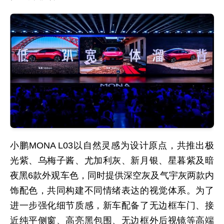
小鹏MONA L03以自然灵感为设计原点，共推出极
光紫、乌梅子酱、尤加利灰、新月银、星暮紫及暗
夜黑6款外观车色，同时提供深空灰及气宇灰两款内
饰配色，共同构建不同情绪表达的视觉体系。为了
进一步强化细节质感，新车配备了无边框车门、接
近纯平侧窗、高亮黑包围、无边框外后视镜等高端