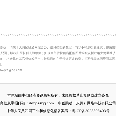
内容与数据，均属于大湾区经济网综合公开信息整理的数据（内容不构成投资建议，使用
及配图，版权归原权利人和单位；如政企单位投稿所配的图片均默认授权给大湾区经
网）' 的，均转载自其它媒体或平台，转载目的在于传递更多信息，并不代表本网赞同其
删。
ce@qq.com
本网站由中创经济资讯版权所有，未经授权禁止复制或建立镜像
良信息举报邮箱：dwqce#qq.com 中创跳动（东莞）网络科技有限公
中华人民共和国工业和信息化部备案号：
粤ICP备2025503403号