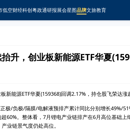
市
低空
财经
科创
粤政通
研报
展会
星图
品牌
文旅
教育
抬升，创业板新能源ETF华夏(159
创业板新能源ETF华夏(159368)回调2.17%，持仓股飞
/正极/负极/隔膜/电解液预排产累计同比分别增长49%/51%
均超60%。整体看，7月锂电产业链排产在6月高位基础
、产业链景气度仍处高位。