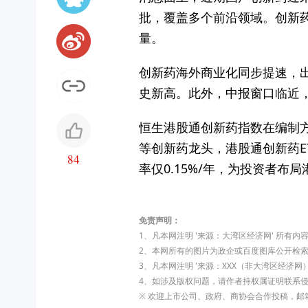
批，覆盖多个前沿领域。创新
量。
创新药海外商业化同步提速，出
史新高。此外，中报窗口临近
恒生港股通创新药指数在编制
等创新药龙头，港股通创新药ETF
84
率仅0.15%/年，为投资者
免责声明：
1、凡本网注明 '来源：大湾区经济网' 所
2、本网所有的图片为政企或百度图库公开检
3、凡本网注明 '来源：XXX（非大湾区经
4、如涉及版权问题，请作者持权属证明联系
※ 欢迎上市公司、政府、商协会合作投稿，邮箱:dw