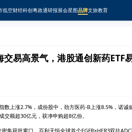
市
低空
财经
科创
粤政通
研报
展会
星图
品牌
文旅
教育
交易高景气，港股通创新药ETF易方
指数上涨2.7%，成份股中，劲方医药-B上涨8.5%，诺诚健
)盘中成交额超30亿元，获净申购超8亿份。
集获批窗口。百利天恒全球首个EGFR×HER3双抗ADC