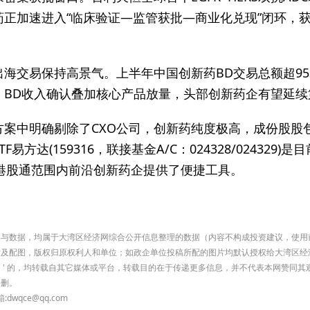
药正加速进入“临床验证—监管获批—商业化兑现”闭环，
海交易保持高景气。上半年中国创新药BD交易总额超95
，BD收入确认叠加核心产品放量，头部创新药企有望延
方案中明确剔除了CXO公司，创新药纯度极高，成份股股
易方达(159316，联接基金A/C：024328/02432
布局港股通范围内前沿创新药企提供了便捷工具。
有内容与数据，均属于大湾区经济网综合公开信息整理的数据（内容不构成投资建议，使
索及配图，版权归原权利人和单位；如政企单位投稿所配的图片均默认授权给大湾区经
济网）' 的，均转载自其它媒体或平台，转载目的在于传递更多信息，并不代表本网赞同
侵删。
qce@qq.com