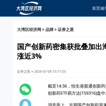
首页
城
大湾区经济网
>
品牌
>
证券之星
国产创新药密集获批叠加出海
涨近3%
证券之星 ▪ 2026-07-06 15:17:53
截至14:36，恒生港股通创新药
创新药ETF易方达(159316
消息面上，近期国产创新药迎来密