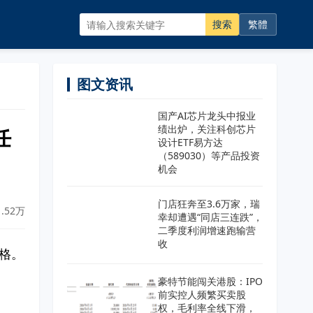
搜索
繁體
图文资讯
国产AI芯片龙头中报业
绩出炉，关注科创芯片
任
设计ETF易方达
（589030）等产品投资
机会
门店狂奔至3.6万家，瑞
.52万
幸却遭遇“同店三连跌”，
二季度利润增速跑输营
收
资格。
豪特节能闯关港股：IPO
前实控人频繁买卖股
权，毛利率全线下滑，