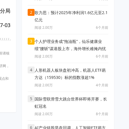
分局
2
歌力思：预计2025年净利润1.6亿元至2.1
亿元
7-03
阅读 2.00万
6个月前
3
个人护理业务成“拖油瓶”，仙乐健康业
绩“腰斩”谋港股上市，海外增长难掩内忧
前请核
阅读 2.00万
6个月前
济网，
4
人形机器人板块盘初冲高，机器人ETF易
方达（159530）标的指数涨超1%
观点和
阅读 2.00万
4个月前
5
国际雪联滑雪大跳台世界杯即将开赛，长
虹冠名
阅读 2.00万
8个月前
6
AI产业链股早盘回调，人工智能ETF易方