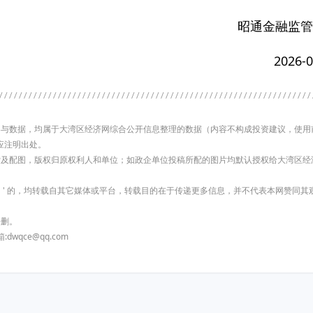
昭通金融监管
2026-0
有内容与数据，均属于大湾区经济网综合公开信息整理的数据（内容不构成投资建议，使用
应注明出处。
索及配图，版权归原权利人和单位；如政企单位投稿所配的图片均默认授权给大湾区经
网）' 的，均转载自其它媒体或平台，转载目的在于传递更多信息，并不代表本网赞同其
侵删。
qce@qq.com