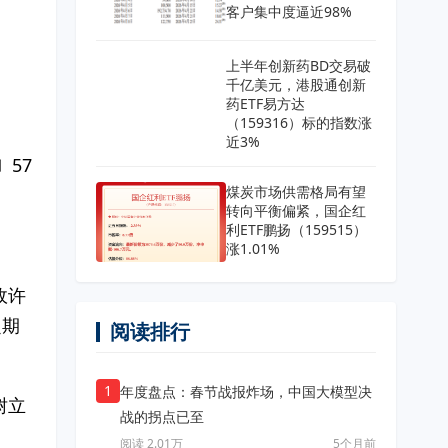
客户集中度逼近98%
上半年创新药BD交易破
千亿美元，港股通创新
药ETF易方达
（159316）标的指数涨
近3%
57
煤炭市场供需格局有望
转向平衡偏紧，国企红
利ETF鹏扬（159515）
涨1.01%
政许
定期
阅读排行
1
年度盘点：春节战报炸场，中国大模型决
树立
战的拐点已至
阅读 2.01万
5个月前