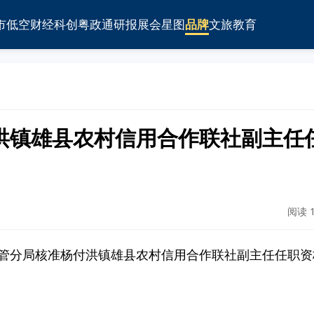
市
低空
财经
科创
粤政通
研报
展会
星图
品牌
文旅
教育
洪镇雄县农村信用合作联社副主任
阅读 1
金融监管分局核准杨付洪镇雄县农村信用合作联社副主任任职