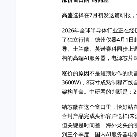
高盛选择在7月初发这篇研报
2026年全球半导体行业正在
了独立行情。德州仪器4月1日
导、士兰微、英诺赛科同步上调10
构的高端AI服务器，电源芯片BOM
涨价的原因不是短期炒作的供需错配，
3600W)，8英寸成熟制程产线
架构革命。中研网的判断是：2
纳芯微在这个窗口里，恰好站在
合封产品完成头部客户送样(来源
但关键是时间差：海外龙头的
到三个季度。国内AI服务器电