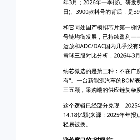
年3月；2026年一季报)。研发费
日)。3900款料号的背后，是3
和它同处国产模拟芯片第一梯队的圣
号链均衡发展，已持续盈利——它
运放和ADC/DAC国内几乎没
雪球三股对比分析，2026年3月
纳芯微选的是第三种：不在广
有"。一台新能源汽车的BO
三五颗，采购端的供应链复杂
这个逻辑已经部分兑现。2025年
14.18亿颗(来源：202
轻易被换。
涨价窗口的"时间差"