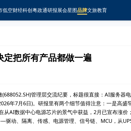
市
低空
财经
科创
粤政通
研报
展会
星图
品牌
文旅
教育
决定把所有产品都做一遍
(688052.SH)管理层交流纪要，标题很直接：AI服
2026年7月6日)。研报里有两个细节值得注意：一是高
后者也正在从AI数据中心电源芯片的景气中获益，2月已宣布
—驱动、隔离、传感、电源管理、信号链、MCU，从UPS到