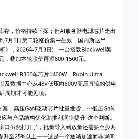
去库存，价格持续下探；但AI服务器电源芯片走出
，到7月1日第二轮涨价集中生效，国内斯达半
2026年7月3日)。一台搭载Blackwell架
元，叠加本轮涨价再添600-1500元。
B300单芯片1400W，Rubin Ultra
，以及数据中心从48V低压向800V高压直流的供电
放后周期才可能见顶。
案，高压GaN驱动芯片批量发货，中低压GaN
模效应与产品结构优化助推利润率提升"这个判断。
代窗口虽然打开了，批量导入到放量还需要至少两
望提升至25%以上——这是一个逐渐加速而非瞬间