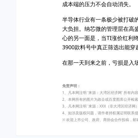
成本端的压力不会自动消失。
半导体行业有一条极少被打破
大负担。纳芯微的管理层在高
心的另一面是，当TI涨价红利
3900款料号中真正筛选出能
在那一天到来之前，亏损是入
免责声明：
1、凡本网注明 '来源：大湾区经济网' 所
2、本网所有的图片为政企或百度图库公开检
3、凡本网注明 '来源：XXX（非大湾区经
4、如涉及版权问题，请作者持权属证明联系
※ 欢迎上市公司、政府、商协会合作投稿，邮箱:dw