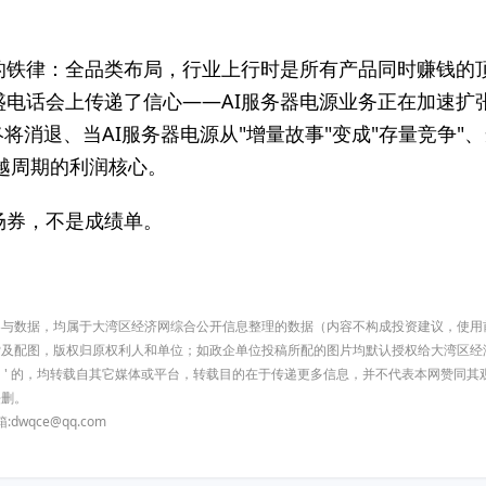
的铁律：全品类布局，行业上行时是所有产品同时赚钱的
盛电话会上传递了信心——AI服务器电源业务正在加速扩
终将消退、当AI服务器电源从"增量故事"变成"存量竞争
穿越周期的利润核心。
场券，不是成绩单。
有内容与数据，均属于大湾区经济网综合公开信息整理的数据（内容不构成投资建议，使
索及配图，版权归原权利人和单位；如政企单位投稿所配的图片均默认授权给大湾区经
济网）' 的，均转载自其它媒体或平台，转载目的在于传递更多信息，并不代表本网赞同
侵删。
qce@qq.com