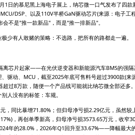
7月1日的慕尼黑上海电子展上，纳芯微一口气发布了四款
控制MCU/DSP、以及110V半桥GaN驱动芯片(来源：电
会不是"推一款新品"，而是"推一排新品"。
业极少有人敢赌的策略：不选路，把所有的路都走一遍。
靠隔离芯片起家——在光伏逆变器和新能源汽车BMS的强
驱动、MCU，截至2025年底可售料号超过3900款(来
仪器超过8万款，随便一个产品线可能就比纳芯微全部还多。
个别人没有的标签：车规。
8亿元，同比暴增71.80%；但归母净亏损2.29亿元，虽然
9.17%)，再创单季新高，归母净亏损3573.65万元，收窄
2024年的28.0%，2026年Q1回升至33.67%——降