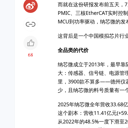
而就在这份研报发布前五天，
PMIC、三核EtherCAT实时
MCU到功率驱动，纳芯微的发布
这背后是一个中国模拟芯片行
全品类的代价
68
纳芯微成立于2013年，最早
大：传感器、信号链、电源管理、
里，3900款不算多——德州
少，且纳芯微的料号质量有一
2025年纳芯微全年营收33.6
这个剧本：营收11.41亿元(+5
从2022年的48.5%一度下滑至