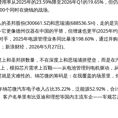
用率从2025年的23.59%降至2026年Q1的19.65%，
900个同时在烧钱的战场。
邦股份(300661.SZ)和思瑞浦(688536.SH)，走
更像德州仪器在中国的平替，但增速也更平(2025年约+
有对手，2025年电源管理业务同比暴涨198.60%，通过并
；新浪财经，2026年5月27日)。
度上和圣邦拼数量，不在深度上和思瑞浦拼壁垒，而是在
M表上，模拟芯片需求上百颗——从电池管理到电机驱动，
度就是灾难性的。纳芯微的筹码是：在我覆盖的场景里，
纳芯微汽车电子收入占比35.22%，泛能源52.92%，合计
5年年报)。客户名单里有比亚迪和理想等国内主流车企——车