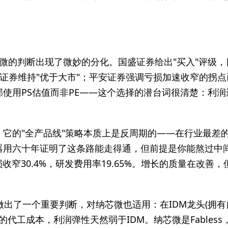
微的判断出现了微妙的分化。国盛证券给出"买入"评级，目标价
；国信证券维持"优于大市"；平安证券强调亏损加速收窄的
使用PS估值而非PE——这个选择的潜台词很清楚：利润
。它的"全产品线"策略本质上是反周期的——在行业最差
用六十年证明了这条路能走得通，但前提是你能熬过中间的
%)，亏损收窄30.4%，研发费用率19.65%。增长的质量在
做出了一个重要判断，对纳芯微也适用：在IDM龙头(拥
上涨的代工成本，利润弹性天然弱于IDM。纳芯微是Fabl