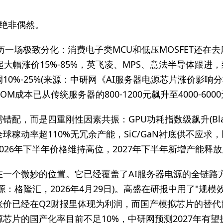
，绝非偶然。
经历一场极致分化：消费电子类MCU和低压MOSFET还在
起大幅涨价15%-85%，英飞凌、MPS、意法半导体跟进
%-25%(来源：中研网《AI服务器电源芯片涨价影响分析》，
成本已从传统服务器的800-1200元飙升至4000-6000
而是四重刚性因素共振：GPU功耗指数级飙升(Blackwell 
全球稼动率超110%无冗余产能，SiC/GaN衬底供不应求
026年下半年价格维持高位，2027年下半年新增产能释
一个微妙的位置。它已经覆盖了AI服务器电源的全链路方
：格隆汇，2026年4月29日)。高盛在研报中用了"规
涨价已经在Q2财报里体现为利润，而国产模拟芯片的替
源芯片的国产化率目前不足10%，中研网预测2027年有