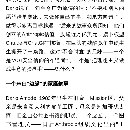
Dario说了一句至今广为流传的话："不要和别人的
愿望清单赛跑，去做你自己的事。如果方向错了，
做得越多离目标越远。"后来的故事众所周知：他们
创立的Anthropic估值一度逼近万亿美元，旗下模型
Claude与ChatGPT抗衡，在巨头的残酷竞争中硬生
生撕开了一条路。这对"不合时宜"的兄妹——一个
是"AGI安全信仰的布道者"，一个是"把理想主义做
成生意的操盘手"——凭什么？
一个来自"边缘"的家庭叙事
Dario Amodei 1983年出生在旧金山Mission区。父
亲是来自意大利的皮革工匠，母亲是芝加哥犹太
裔，旧金山公共图书馆的职员。一个皮匠，一个图
书管理员——日后Anthropic组织文化里的"工