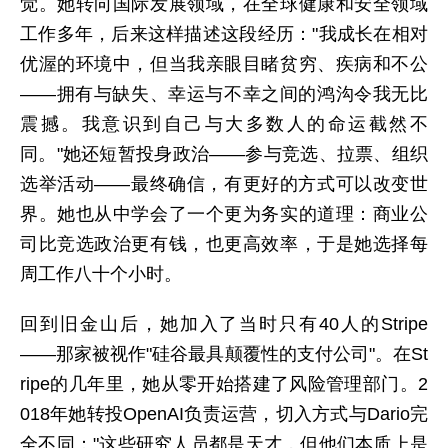
觉。她转向国际发展领域，在全球健康和安全领域
工作多年，后来这样描述这段经历："我成长在相对
优渥的环境中，但当我亲眼目睹贫穷、疾病和不公
——拥有与缺失、幸运与不幸之间的鸿沟令我无比
震撼。我意识到自己与大多数人的命运截然不
同。"她还短暂投身政治——参与竞选、拉票、组织
选举活动——最终确信，有更好的方式可以改变世
界。她也从中学会了一个更为务实的道理：商业公
司比竞选政治更有钱，也更高效率，于是她选择每
周工作八十个小时。
回到旧金山后，她加入了当时只有40人的Stripe
——那家被视作"硅谷最具颠覆性的支付公司"。在St
ripe的几年里，她从零开始搭建了风险管理部门。2
018年她转投OpenAI负责运营，切入方式与Dario完
全不同："这些研究人员都是天才，但他们本质上是