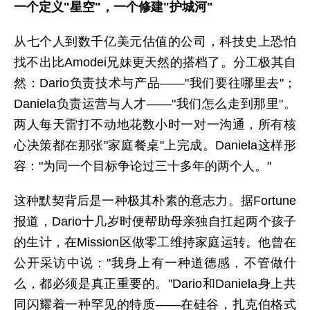
一个定义"星空"，一个修建"护城河"
从七个人到数千亿美元估值的公司，科技史上恐怕
找不出比Amodei兄妹更天然的搭档了。分工极其自
然：Dario负责技术与产品——"我们要往哪里去"；
Daniela负责运营与人才——"我们怎么走到那里"。
两人每天雷打不动地花数小时一对一沟通，所有核
心决策都在那张"家庭餐桌"上完成。Daniela这样形
容："为同一个目标争论过三十多年的两个人。"
这种默契背后是一种极其朴素的意志力。据Fortune
报道，Dario十几岁时便帮助母亲独自扛起两个孩子
的生计，在Mission区做零工维持家庭运转。他曾在
公开采访中说："我身上有一种道德感，不管做什
么，都必须是真正重要的。"Dario和Daniela身上共
同闪耀着一种罕见的特质——在硅谷，扎克伯格式