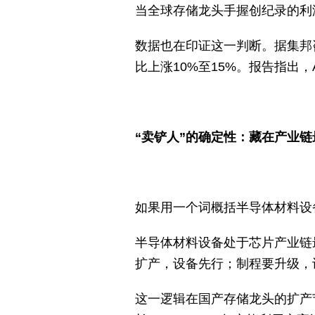
当全球存储龙头手握创纪录的利
数据也在印证这一判断。据集邦咨询(
比上涨10%至15%。报告指出
“卖铲人”的确定性：藏在产业链
如果用一个词概括半导体材料设
半导体材料设备处于芯片产业链
扩产，设备先行；制程要升级，
这一逻辑在国产存储龙头的扩产