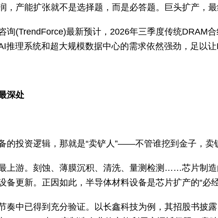
润，产能扩张就不是选择题，而是必答题。巨头扩产，最
TrendForce)最新预计，2026年三季度传统DRAM合约
，AI推理系统和超大规模数据中心的需求依然强劲，足以让D
最深处
备的投资逻辑，那就是“卖铲人”——不管谁挖到金子，卖
最上游。刻蚀、薄膜沉积、清洗、量测检测……芯片制造
设备更新。正因如此，半导体材料设备是芯片扩产的“必
节奏中已得到充分验证。以长鑫科技为例，其招股书披露，2