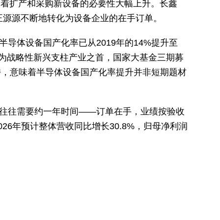
，意味着扩产和采购新设备的必要性大幅上升。长鑫
开支正源源不断地转化为设备企业的在手订单。
导体设备国产化率已从2019年的14%提升至
路列为战略性新兴支柱产业之首，国家大基金三期募
持，意味着半导体设备国产化率提升并非短期题材
往往需要约一年时间——订单在手，业绩按验收
26年预计整体营收同比增长30.8%，归母净利润