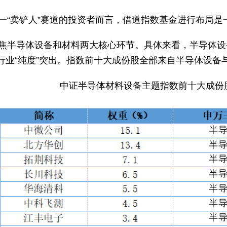
一“卖铲人”赛道的投资者而言，借道指数基金进行布局是
焦半导体设备和材料两大核心环节。具体来看，半导体设备
，行业“纯度”突出。指数前十大成份股全部来自半导体设备
中证半导体材料设备主题指数前十大成份