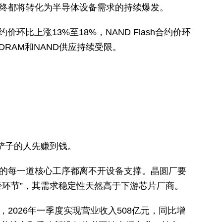
终都将转化为半导体设备需求的持续爆发。
价环比上涨13%至18%，NAND Flash合约价环
RAM和NAND供应持续受限。
铲子的人先赚到钱。
的每一道核心工序都离不开设备支撑。晶圆厂要
经环节”，其需求稳定性天然高于下游芯片厂商。
026年一季度实现营业收入508亿元，同比增