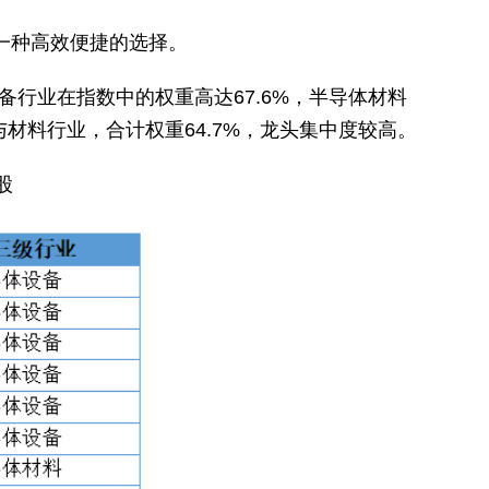
一种高效便捷的选择。
行业在指数中的权重高达67.6%，半导体材料
与材料行业，合计权重64.7%，龙头集中度较高。
股