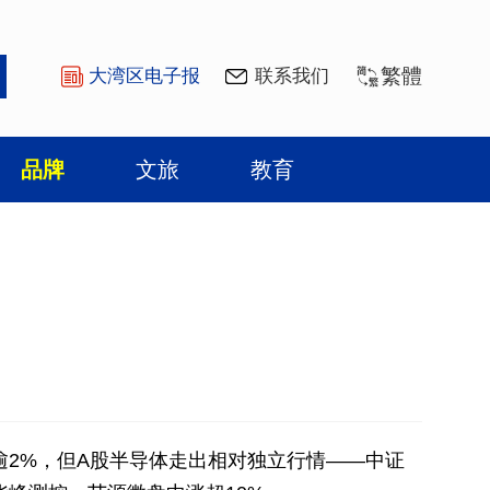
繁體
大湾区电子报
联系我们
品牌
文旅
教育
逾2%，但A股半导体走出相对独立行情——中证