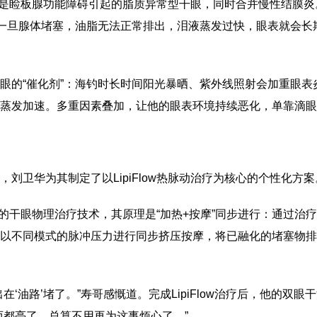
，而是睑板腺功能障碍引起的脂质异常型干眼，同时合并慢性结膜
。一旦腺体堵塞，油脂无法正常排出，泪液蒸发过快，眼表就会长
眼的“催化剂”：海钓时长时间阳光暴晒、紫外线照射会加重眼
蒸发加速。多重因素叠加，让他的眼表环境持续恶化，单靠滴眼药
刘卫华为其制定了以LipiFlow热脉动治疗为核心的个性化方案
先进的干眼物理治疗技术，其原理是“加热+按摩”同步进行：通过治
以不同模式的脉冲压力进行同步挤压按摩，将已融化的堵塞物排
在‘油路’堵了。”寿哥感慨道。完成LipiFlow治疗后，他的
西都亮了，总算不用再为这事烦心了。”