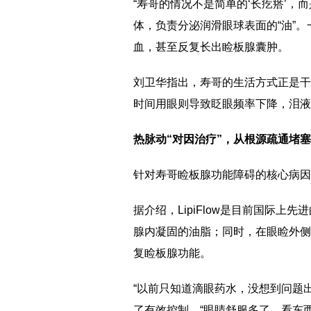
“寿哥的情况不是简单的‘长疙瘩’
体，负责分泌润滑眼球表面的“油”
血，甚至反复长出睑板腺囊肿。
刘卫华指出，寿哥的生活方式正是干
时间用眼则导致眨眼频率下降，泪液
热脉动“对因治疗”，从根源疏通堵塞
针对寿哥睑板腺功能障碍的核心病因，
据介绍，LipiFlow是目前国际上
腺内凝固的油脂；同时，在眼睑外侧
复睑板腺功能。
“以前只知道滴眼药水，没想到问题出
了有效控制。“眼睛舒服多了，看东