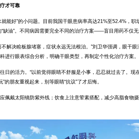
疗才可靠
就能好”的小问题。目前我国干眼患病率高达21%至52.4%，职
的“缺油”。不同病因需要完全不同的治疗方案——盲目用药不仅
而不解决睑板腺堵塞，症状永远无法根治。”刘卫华强调，眼干
科进行眼表综合分析，明确干眼类型，再制定个性化治疗方案。
往日的活力。“以前觉得眼睛不舒服是小事，忍忍就过去了。现
玩”的朋友重视起来，别等眼睛“抗议”了才后悔。
应佩戴太阳镜防紫外线；饮食上注意荤素搭配，减少高脂食物摄