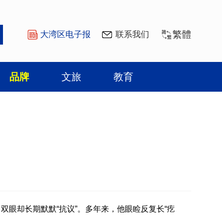
繁體
大湾区电子报
联系我们
品牌
文旅
教育
双眼却长期默默“抗议”。多年来，他眼睑反复长“疙