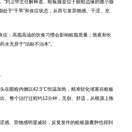
炎。”刘卫华主任解释道。睑板腺是位于眼睑边缘的微小腺
期处于“干旱”和炎症状态，从而引发异物感、干涩、充
表炎症；高脂高油的饮食习惯会影响睑脂质量；熬夜和长
水无异于“治标不治本”。
。
疗头在眼睑内侧以42.5°C恒温加热，精准软化堵塞在睑板
出。整个治疗过程约12分钟，无创、舒适，从根源上恢
双眼干涩感、异物感明显减轻，反复发作的睑板腺囊肿也得到