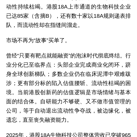
动性持续枯竭。港股18A上市通道的生物科技企业
已达85家（含摘B），还有数十家以18A规则递表排
队，而流动性却在指缝间溜走。
市场不再为“故事”买单了。
曾经“只要有靶点就能融资”的泡沫时代彻底终结。行
业分化已至临界点：头部企业完成商业化闭环，跻
身全球创新梯队；多数企业仍在临床泥潭中艰难跋
涉；更有部分标的陷入估值腰斩、流动性枯竭的困
境。当前港股创新药的估值逻辑是市场情绪与基本
面的结合体。自研能力不够硬、又不做市值管理的
公司，等于自动退出流动性争夺战，被边缘化，被
遗忘，直至丧失融资能力。
2025年，港股18A生物科技公司整体营收已突破965