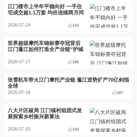
江门楼市上半年平稳向好 一手住
宅成交超1.1万套 均价连续两月同
比正增长
2026-07-24
143
世界超级摩托车锦标赛夺冠背后
江门蓬江如何打造全产业链“护城
河”
2026-07-17
186
张雪机车带火江门摩托产业链 蓬江逆势扩产70亿剑指
全球
2026-07-16
167
八大片区破局 江门镇村组团式发
展探索乡村振兴新算法
2026-07-15
192