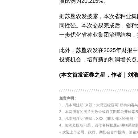
股比例为20.215%。
据苏垦农发披露，本次省种业集
同性强。本次交易完成后，省种
一步优化省种业集团治理结构，
此外，苏垦农发在2025年财
投资机会，培育新的利润增长点
(本文首发证券之星，作者｜刘浩
免责声明：
1、凡本网注明 '来源：大湾区经济网' 所有
2、本网所有的图片为政企或百度图库公开检索
3、凡本网注明 '来源：XXX（非大湾区经济
4、如涉及版权问题，请作者持权属证明联系侵
※ 欢迎上市公司、政府、商协会合作投稿，邮箱:dwq