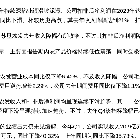
年持续深陷业绩滑坡泥潭。公司扣非后净利润在2023年
年同比下滑。相较历史高点，其去年收入降幅达到21%，
%，苏垦农发去年收入降幅有所收窄，不过其扣非后净利润降
示，主要因报告期内农产品价格持续低位震荡，同时受极
垦农发营业成本同比仅下降6.42%，不及收入降幅，公
用逆势增长2.29%，公司去年期间费用同比仅下降1.1
垦农发收入和扣非后净利润均呈现连续下滑趋势。其中，公司扣
前三个季度下滑呈现持续加速趋势。不过，去年Q4该指标降幅
发的业绩压力仍未见缓解。今年Q1，公司实现收入20.9亿
.7万元，同比下降40.32%，上年同期为同比下降35.78%。