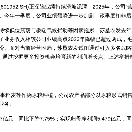
01952.SH)正深陷业绩持续滑坡泥潭。2025年，公
。今年一季度，公司业绩颓势进一步加剧，该季度扣非后
持续低位震荡与极端气候扰动等因素拖累，苏垦农发去年
子业务收入相较公司业绩高点2023年降幅已超过两成，
滑。面对当前经营困局，苏垦农发试图通过引入多名战略
”，通过挖掘更多投资机会培育新的利润增长点。上述举措
要从事稻麦等作物原粮种植，公司农产品部分以原粮形式销
业务。
.7亿元，同比下降7.75%；实现归母净利润5.479亿元，