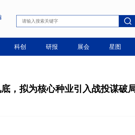
站
科创
研报
展会
星图
见底，拟为核心种业引入战投谋破