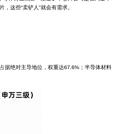
，这些“卖铲人”就会有需求。
据绝对主导地位，权重达67.6%；半导体材料