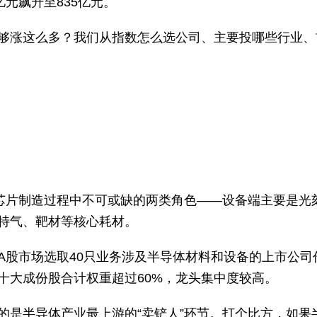
亿元飙升至835亿元。
够涨这么多？我们从指数怎么选公司、主要投哪些行业、
是芯片制造过程中不可或缺的两类角色——设备端主要是
特气、靶材等核心耗材。
A股市场选取40只业务涉及半导体材料和设备的上市公
十大成份股合计权重超过60%，龙头集中度较高。
的是半导体产业最上游的“卖铲人”环节。打个比方，如