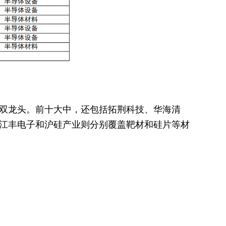
的双龙头。前十大中，还包括拓荆科技、华海清
江丰电子和沪硅产业则分别覆盖靶材和硅片等材