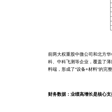
前两大权重股中微公司和北方华
科、中科飞测等企业，覆盖了薄
料端，形成了“设备+材料”的完
财务数据：业绩高增长是核心支