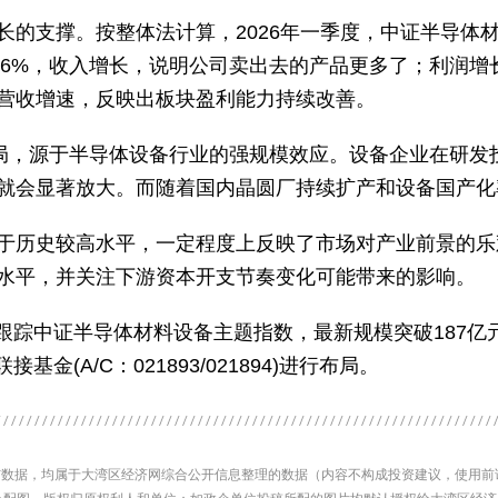
长的支撑。按整体法计算，2026年一季度，中证半导体
43.6%，收入增长，说明公司卖出去的产品更多了；利
营收增速，反映出板块盈利能力持续改善。
格局，源于半导体设备行业的强规模效应。设备企业在研
就会显著放大。而随着国内晶圆厂持续扩产和设备国产化
于历史较高水平，一定程度上反映了市场对产业前景的乐
水平，并关注下游资本开支节奏变化可能带来的影响。
558)跟踪中证半导体材料设备主题指数，最新规模突破18
金(A/C：021893/021894)进行布局。
内容与数据，均属于大湾区经济网综合公开信息整理的数据（内容不构成投资建议，使用