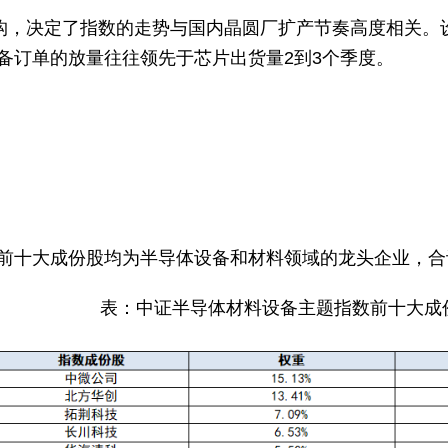
结构，决定了指数的走势与国内晶圆厂扩产节奏高度相关
备订单的放量往往领先于芯片出货量2到3个季度。
前十大成份股均为半导体设备和材料领域的龙头企业，合计权
表：中证半导体材料设备主题指数前十大成