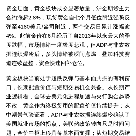
资金层面，黄金板块成交显著放量，沪金期货主力
合约涨超2.8%，现货黄金自七个月低位附近强势反
弹至4180美元/盎司附近，两个交易日累计涨幅逾
4%。此前金价在6月经历了自2013年以来最大的季
度跌幅，市场情绪一度极度悲观，但ADP与非农数
据连续爆冷后，多头情绪被瞬间点燃，叠加科技赛
道连续盘整，资金快速回补仓位。
黄金板块当前处于超跌反弹与基本面共振的有利窗
口，长期配置价值与短期交易机会兼备。从长期产
业逻辑看，全球去美元化进程加速与央行购金趋势
不改，黄金作为终极货币的配置价值持续提升；从
中期景气验证看，ADP与非农数据连续爆冷确认了
美国就业市场的拐点，美联储政策转向只是时间问
题，金价中枢上移具备基本面支撑；从短期交易结