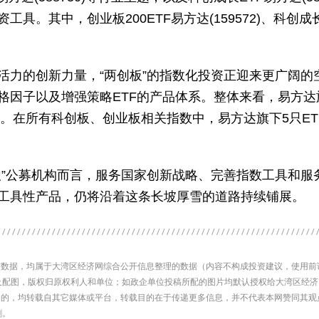
具。其中，创业板200ETF易方达(159572)、科创成长
活力的创新力量，“两创板”的指数化投资正迎来更广阔
格因子以及增强策略ETF的产品体系。整体来看，易方达
一。在所有科创板、创业板相关指数中，易方达旗下5只E
板”公募机构而言，服务国家创新战略、完善指数工具和服
工具性产品，仍将沿着这条长坡厚雪的道路持续铺展。
内容与数据，均属于大湾区经济网综合公开信息整理的数据（内容不构成投资建议，使用
及配图，版权归原权利人和单位；如政企单位投稿所配的图片均默认授权给大湾区经
网）' 的，均转载自其它媒体或平台，转载目的在于传递更多信息，并不代表本网赞同其
删。