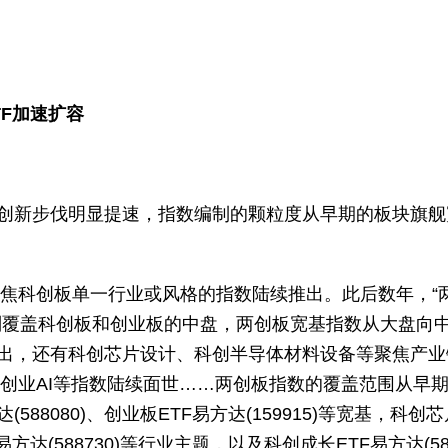
TF加速扩容
创新步伐明显提速，指数编制的颗粒度从早期的板块旗舰
聚焦科创板单一行业或风格的指数陆续推出。此后数年，“两
分别覆盖科创板和创业板的中盘，两创板宽基指数从大盘向中
出，还有科创芯片设计、科创半导体材料设备等聚焦产业
科创创业AI等指数陆续面世……两创板指数的覆盖范围从
588080)、创业板ETF易方达(159915)等宽基，科创芯
TF易方达(588730)等行业主题，以及科创成长ETF易方达