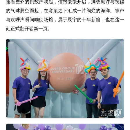
随着整齐的倒数声响起，信封缓缓开启，满载期许与祝福
的气球腾空而起，在穹顶之下汇成一片绚烂的海洋。掌声
与欢呼声瞬间响彻场馆，属于辰宇的十年新篇，也在这一
刻正式翻开崭新一页。