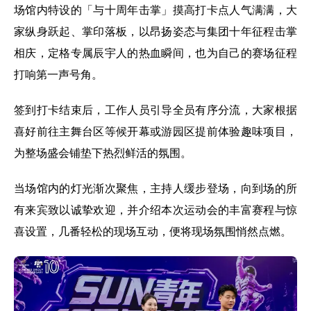
场馆内特设的「与十周年击掌」摸高打卡点人气满满，大
家纵身跃起、掌印落板，以昂扬姿态与集团十年征程击掌
相庆，定格专属辰宇人的热血瞬间，也为自己的赛场征程
打响第一声号角。
签到打卡结束后，工作人员引导全员有序分流，大家根据
喜好前往主舞台区等候开幕或游园区提前体验趣味项目，
为整场盛会铺垫下热烈鲜活的氛围。
当场馆内的灯光渐次聚焦，主持人缓步登场，向到场的所
有来宾致以诚挚欢迎，并介绍本次运动会的丰富赛程与惊
喜设置，几番轻松的现场互动，便将现场氛围悄然点燃。