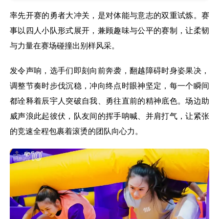
率先开赛的勇者大冲关，是对体能与意志的双重试炼。赛
事以四人小队形式展开，兼顾趣味与公平的赛制，让柔韧
与力量在赛场碰撞出别样风采。
发令声响，选手们即刻向前奔袭，翻越障碍时身姿果决，
调整节奏时步伐沉稳，冲向终点时眼神坚定，每一个瞬间
都诠释着辰宇人突破自我、勇往直前的精神底色。场边助
威声浪此起彼伏，队友间的挥手呐喊、并肩打气，让紧张
的竞速全程包裹着滚烫的团队向心力。