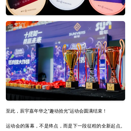
至此，辰宇嘉年华之“趣动拾光”运动会圆满结束！
运动会的落幕，不是终点，而是下一段征程的全新起点。