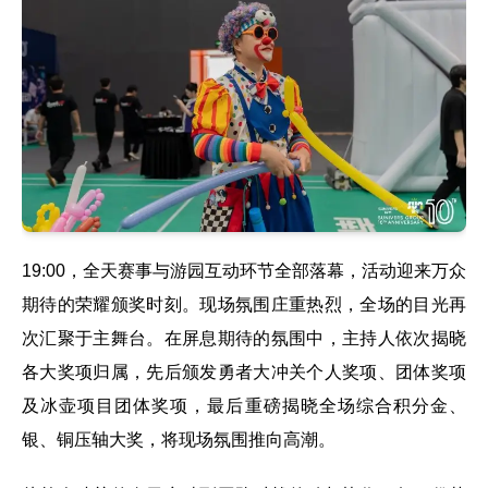
19:00，全天赛事与游园互动环节全部落幕，活动迎来万众
期待的荣耀颁奖时刻。现场氛围庄重热烈，全场的目光再
次汇聚于主舞台。在屏息期待的氛围中，主持人依次揭晓
各大奖项归属，先后颁发勇者大冲关个人奖项、团体奖项
及冰壶项目团体奖项，最后重磅揭晓全场综合积分金、
银、铜压轴大奖，将现场氛围推向高潮。