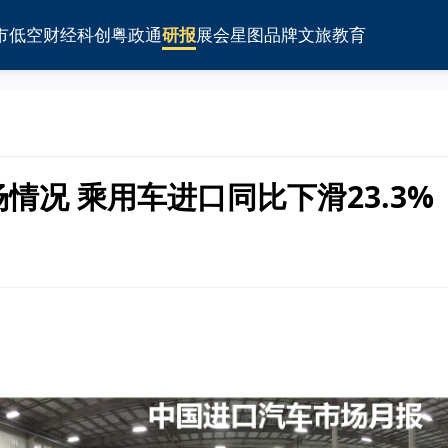
市
低空
财经
科创
粤政通
研报
展会
星图
品牌
文旅
教育
场情况 乘用车进口同比下滑23.3%