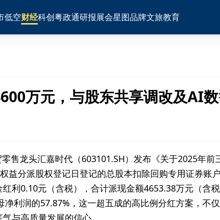
市
低空
财经
科创
粤政通
研报
展会
星图
品牌
文旅
教育
600万元，与股东共享调改及AI
商贸零售龙头汇嘉时代（603101.SH）发布《关于202
实施权益分派股权登记日登记的总股本扣除回购专用证券账
红利0.10元（含税），合计派现金额4653.38万元（
归母净利润的57.87%，这一超五成的高比例分红方案，
底气与高质量发展的信心。