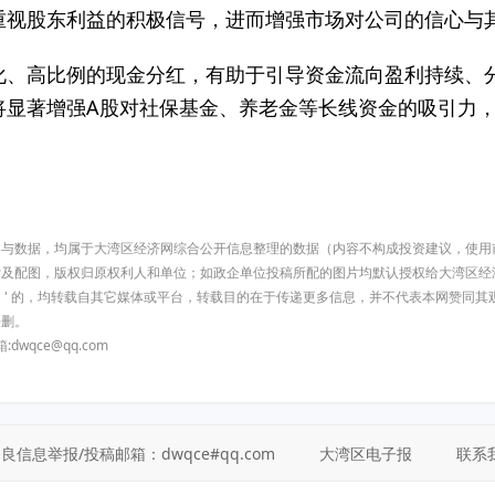
重视股东利益的积极信号，进而增强市场对公司的信心与
化、高比例的现金分红，有助于引导资金流向盈利持续、
将显著增强A股对社保基金、养老金等长线资金的吸引力
有内容与数据，均属于大湾区经济网综合公开信息整理的数据（内容不构成投资建议，使
索及配图，版权归原权利人和单位；如政企单位投稿所配的图片均默认授权给大湾区经
济网）' 的，均转载自其它媒体或平台，转载目的在于传递更多信息，并不代表本网赞同
侵删。
qce@qq.com
信息举报/投稿邮箱：dwqce#qq.com
大湾区电子报
联系