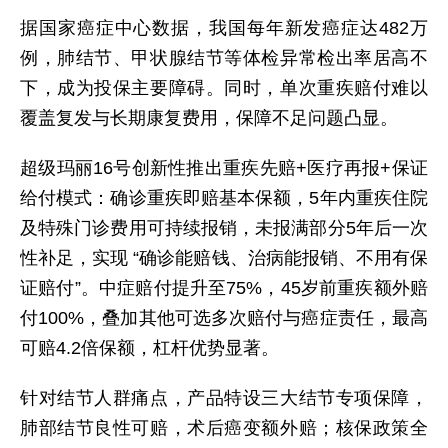
据国家癌症中心数据，我国每年新发癌症达482万
例，肺结节、甲状腺结节等体检异常检出率居高不
下，成为投保主要障碍。同时，单次重疾赔付难以
覆盖复发与长期康复费用，保障不足问题凸显。
超级玛丽16号创新性推出重疾先赔+医疗再报+保证
给付模式：确诊重疾即赔基本保额，5年内重疾住院
及特殊门诊费用可持续报销，未报满部分5年后一次
性补足，实现 “确诊能赔钱、治病能报销、不用有保
证赔付”。中症赔付提升至75%，45岁前重疾额外赔
付100%，叠加其他可选多次赔付与癌症责任，最高
可赔4.2倍保额，杠杆优势显著。
针对结节人群痛点，产品特设三大结节专项保障，
肺部结节良性可赔，术后癌变额外赔；核保政策全