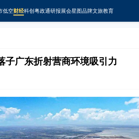
市
低空
财经
科创
粤政通
研报
展会
星图
品牌
文旅
教育
夫落子广东折射营商环境吸引力