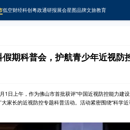
市
低空
财经
科创
粤政通
研报
展会
星图
品牌
文旅
教育
科假期科普会，护航青少年近视防
 2月1日上午，作为佛山市首批获评“中国近视防控能力建
大家长的近视防控专题科普活动。活动紧密围绕“科学近视