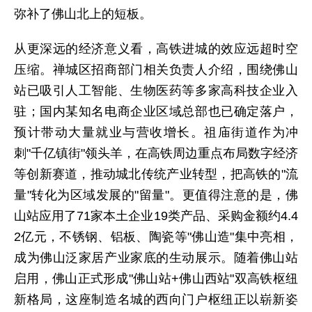
弥补了佛山北上的短板。
从更深远的经济意义看，高铁进城的效应远超时空
压缩。禅城区招商部门相关负责人介绍，围绕佛山
站已吸引人工智能、生物医药等多家高科技企业入
驻；国内某知名电商企业区域总部也已确定落户，
预计带动大量就业与营收增长。祖庙街道作为冲
刺"千亿镇街"领头羊，在高铁周边重点布局数字经济
等创新赛道，推动城北传统产业转型，把高铁的"流
量"转化为区域发展的"留量"。更值得注意的是，佛
山站应用了71家本土企业19类产品、采购金额约4.4
2亿元，不锈钢、铝板、陶瓷等"佛山造"集中亮相，
成为佛山泛家居产业家底的生动展示。随着佛山站
启用，佛山正式形成"佛山站+佛山西站"双高铁枢纽
新格局，这座制造名城的西向门户枢纽正以崭新姿