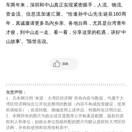
车两年来，深圳和中山真正实现紧密握手，人流、物流、
资金流、信息流加速汇聚。“恰逢孙中山先生诞辰160周
年，真诚邀请更多岛内乡亲、各地台商，尤其是台湾青年
才俊，到中山走一走、看一看，分享这里的机遇，讲好‘中
山故事’。”陈世岳说。
306
免责声明：
1、凡本网注明 '来源：大湾区经济网' 所有内容与数据，均属于大
湾区经济网综合公开信息整理的数据（内容不构成投资建议，使用
前请核实）；欢迎转载、摘编使用上述作品，转载时应注明出处。
2、本网所有的图片为政企或百度图库公开检索及配图，版权归原
权利人和单位；如政企单位投稿所配的图片均默认授权给大湾区经
济网，并有权使用和存用资料库中。