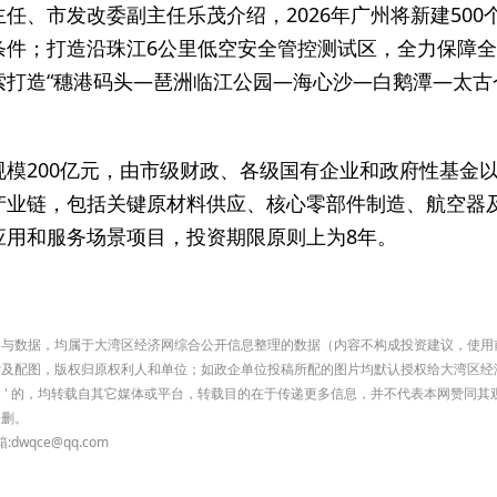
任、市发改委副主任乐茂介绍，2026年广州将新建50
条件；打造沿珠江6公里低空安全管控测试区，全力保障
索打造“穗港码头—琶洲临江公园—海心沙—白鹅潭—太古
规模200亿元，由市级财政、各级国有企业和政府性基金
产业链，包括关键原材料供应、核心零部件制造、航空器
应用和服务场景项目，投资期限原则上为8年。
有内容与数据，均属于大湾区经济网综合公开信息整理的数据（内容不构成投资建议，使
索及配图，版权归原权利人和单位；如政企单位投稿所配的图片均默认授权给大湾区经
济网）' 的，均转载自其它媒体或平台，转载目的在于传递更多信息，并不代表本网赞同
侵删。
qce@qq.com